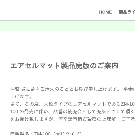
HOME
製品ラ
エアセルマット製品廃版のご案内
拝啓 貴社益々ご清栄のこととお慶び申し上げます。 平
上げます。
さて、この度、大粒タイプのエアセルマットであるZM-10
100 の発売に伴い、品番の統廃合として廃版とさせて頂
をお掛け致しますが、何卒諸事情ご賢察の上理解・ご了承
廃番製品：ZM-100（大粒タイプ）