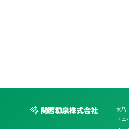
製品
エ
エ